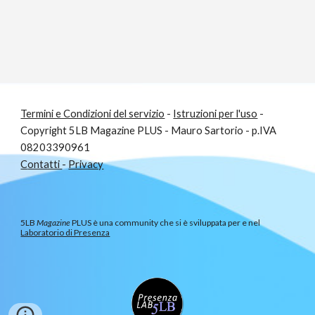
Termini e Condizioni del servizio
-
Istruzioni per l'uso
-
Copyright 5LB
Magazine PLUS
- Mauro Sartorio - p.IVA
08203390961
C
ontatti
-
Privacy
5LB
Magazine
PLUS è una community che si è sviluppata per e nel
Laboratorio di Presenza